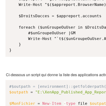
	Write-Host "$($appreport.BrowserName) : $($appreport.enabled)"

	$DroitsDacces = $appreport.accounts

	foreach ($unGroupeOuUser in $DroitsDacces) {

		#$unGroupeOuUser |GM

		Write-Host "`t$($unGroupeOuUser.AccountName) /  $($unGroupeOuUser.AccountType)"

	}

}
Ci-dessous un script qui donne la liste des applications act
#$outpath = [environment]::getfolderpath
$outpath
 = 
"E:\XenApp_Published_App_Repo
$MonFichier
 = 
New-Item
-
type
 file 
$outpa