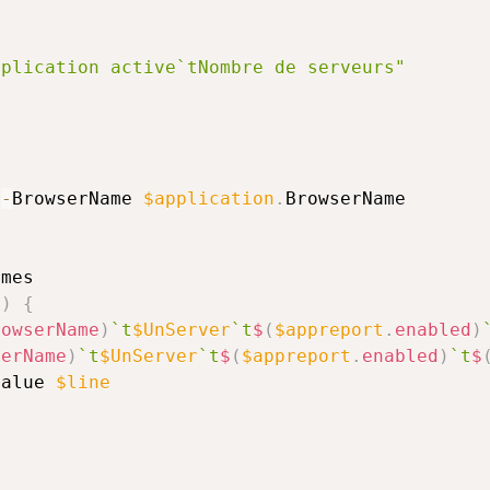
pplication active`tNombre de serveurs"
 
-
BrowserName 
$application
.
BrowserName

mes

s
)
{
rowserName
)
`t
$UnServer
`t
$
(
$appreport
.
enabled
)
serName
)
`t
$UnServer
`t
$
(
$appreport
.
enabled
)
`t
$
value 
$line