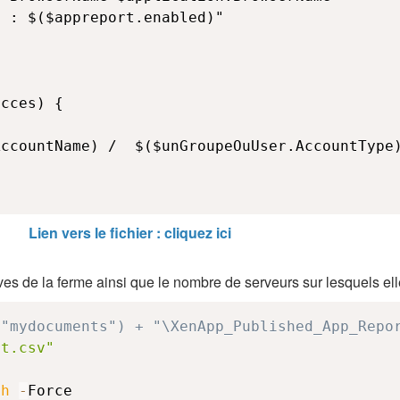
Lien vers le fichier : cliquez ici
ives de la ferme ainsi que le nombre de serveurs sur lesquels el
("mydocuments") + "\XenApp_Published_App_Repo
rt.csv"
th
-
Force
