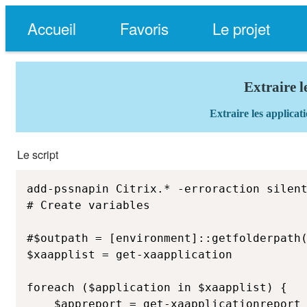
Accueil
Favoris
Le projet
Extraire l
Extraire les applicat
Le script
add-pssnapin Citrix.* -erroraction silent
# Create variables

#$outpath = [environment]::getfolderpath(
$xaapplist = get-xaapplication

foreach ($application in $xaapplist) {

	$appreport = get-xaapplicationreport -BrowserName $application.BrowserName
