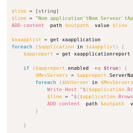
$line
 = 
[string]
$line
 = 
"Nom application`tNom Serveur`tA
ADD-content
-
path 
$outpath
-
value 
$line
$xaapplist
 = get
-
foreach
(
$application
 in 
$xaapplist
)
{
$appreport
 = get
-
xaapplicationreport
if
(
$appreport
.
enabled 
-eq
$true
)
{
$MesServers
 = 
$appreport
.
ServerNa
foreach
(
$UnServer
 in 
$MesServer
Write-Host
"
$
(
$application
.
B
$line
 = 
"
$
(
$application
.
Brow
ADD-content
-
path 
$outpath
-
}
}