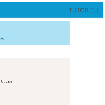
TUTOS.EU
cès
t.csv"
