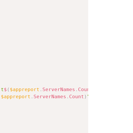
`t
$
(
$appreport
.
ServerNames
.
Count
)
"
(
$appreport
.
ServerNames
.
Count
)
"