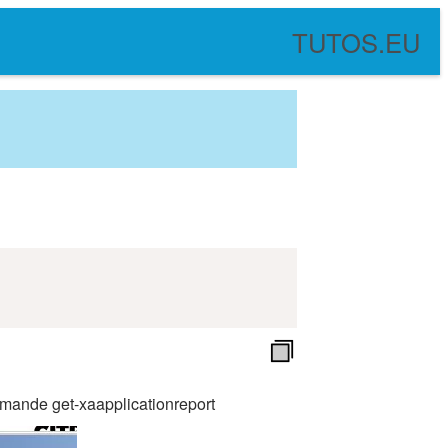
TUTOS.EU
mmande get-xaapplicationreport