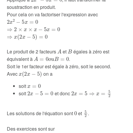
soustraction en produit.
Pour cela on va factoriser l'expression avec
2
x
2
−
5
x
=
0
⇒
2
×
x
×
x
−
5
x
=
0
⇒
x
(
2
x
−
5
)
=
0
A
B
Le produit de 2 facteurs
et
égales à zéro est
A
=
0
o
u
B
=
0
équivalent à
.
Soit le 1er facteur est égale à zéro, soit le second.
x
(
2
x
−
5
)
Avec
on a
x
=
0
soit
2
x
−
5
=
0
2
x
=
5
⇒
x
=
5
2
soit
et donc
0
5
2
Les solutions de l'équation sont
et
.
Des exercices sont sur