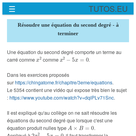
☰
TUTOS.EU
Résoudre une équation du second degré - à
terminer
Une équation du second degré comporte un terme au
x
2
x
2
−
5
x
=
0
carré comme
comme
.
Dans les exercices proposés
sur
https://chingatome.fr/chapitre/3eme/equations
.
Le 5354 contient une vidéo qui expose très bien le sujet
:
https://www.youtube.com/watch?v=dqiPLv71Snc
.
Il est expliqué qu'au collège on ne sait résoudre les
équations du second degré que lorsque c'est une
A
×
B
=
0
équation produit nulles type
.
2
x
2
−
5
x
=
0
Appliqué à
, il faut transformer la