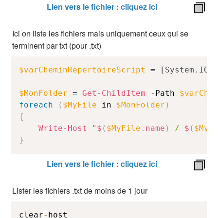
Lien vers le fichier : cliquez ici
Ici on liste les fichiers mais uniquement ceux qui se
terminent par txt (pour .txt)
$varCheminRepertoireScript
 = 
[System.IO.
$MonFolder
 = 
Get-ChildItem
-
Path 
$varChe
foreach
(
$MyFile
 in 
$MonFolder
)
{
Write-Host
"
$
(
$MyFile
.
name
)
 / 
$
(
$MyF
}
Lien vers le fichier : cliquez ici
Lister les fichiers .txt de moins de 1 jour
clear
-