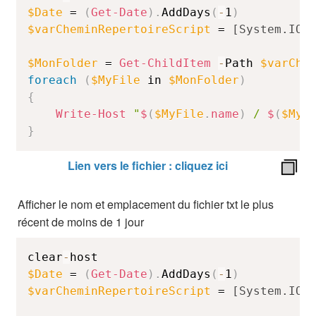
$Date
 = 
(
Get-Date
)
.
AddDays
(
-
1
)
$varCheminRepertoireScript
 = 
[System.IO.
$MonFolder
 = 
Get-ChildItem
-
Path 
$varChe
foreach
(
$MyFile
 in 
$MonFolder
)
{
Write-Host
"
$
(
$MyFile
.
name
)
 / 
$
(
$MyF
}
Lien vers le fichier : cliquez ici
Afficher le nom et emplacement du fichier txt le plus
récent de moins de 1 jour
clear
-
$Date
 = 
(
Get-Date
)
.
AddDays
(
-
1
)
$varCheminRepertoireScript
 = 
[System.IO.