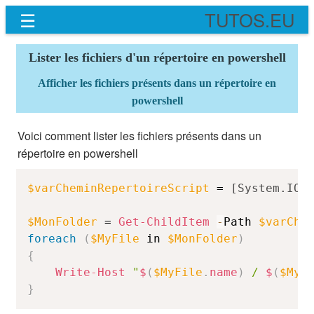
☰
TUTOS.EU
Lister les fichiers d'un répertoire en powershell
Afficher les fichiers présents dans un répertoire en
powershell
Voici comment lister les fichiers présents dans un
répertoire en powershell
$varCheminRepertoireScript
 = 
[System.IO.
$MonFolder
 = 
Get-ChildItem
-
Path 
$varChe
foreach
(
$MyFile
 in 
$MonFolder
)
{
Write-Host
"
$
(
$MyFile
.
name
)
 / 
$
(
$MyF
}