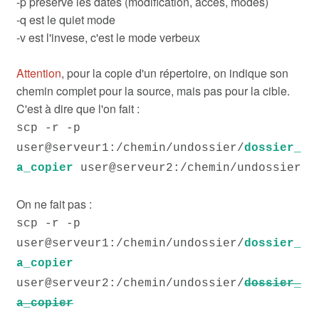
-p préserve les dates (modification, accès, modes)
-q est le quiet mode
-v est l'invese, c'est le mode verbeux
Attention
, pour la copie d'un répertoire, on indique son
chemin complet pour la source, mais pas pour la cible.
C'est à dire que l'on fait :
scp -r -p
user@serveur1:/chemin/undossier/
dossier_
a_copier
user@serveur2:/chemin/undossier
On ne fait pas :
scp -r -p
user@serveur1:/chemin/undossier/
dossier_
a_copier
user@serveur2:/chemin/undossier/
dossier_
a_copier