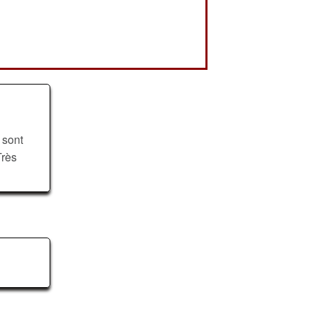
 sont
Très