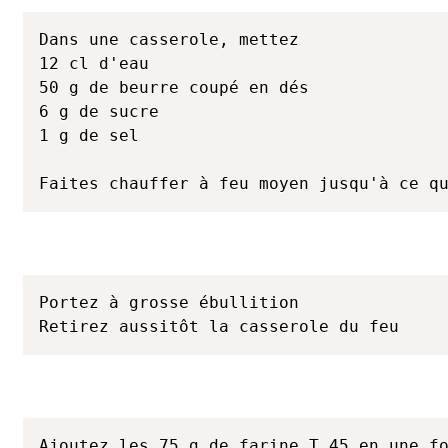
Dans une casserole, mettez

12 cl d'eau

50 g de beurre coupé en dés

6 g de sucre

1 g de sel

Faites chauffer à feu moyen jusqu'à ce q
Portez à grosse ébullition

Retirez aussitôt la casserole du feu
Ajoutez les 75 g de farine T 45 en une fo