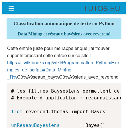
☰
TUTOS.EU
Classification automatique de texte en Python
Data Mining et réseaux bayésiens avec reverend
Cette entrée juste pour me rappeler que j'ai trouver
super intéressant cette entrée sur ce site :
https://fr.wikibooks.org/wiki/Programmation_Python/Exe
mples_de_scripts#Data_Mining_-
_R%
C3%A9seaux_bay%C3%A9siens_avec_reverend
# les filtres Baysesiens permettent de cl
# Exemple d
'
application : reconnaissance 
from
 reverend.thomas import Bayes
unReseauBayesiens
       = Bayes(
)