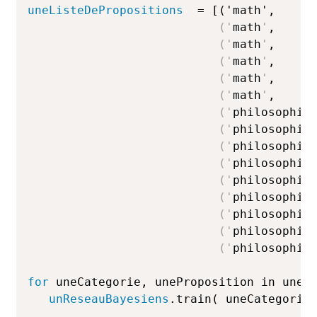
uneListeDePropositions
  = [('math',     
(
'
math
'
,     
(
'
math
'
,     
(
'
math
'
,     
(
'
math
'
,     
(
'
math
'
,     
(
'
philosophie
(
'
philosophie
(
'
philosophie
(
'
philosophie
(
'
philosophie
(
'
philosophie
(
'
philosophie
(
'
philosophie
(
'
philosophie
for
 uneCategorie, uneProposition in uneL
unReseauBayesiens
.train( uneCategorie