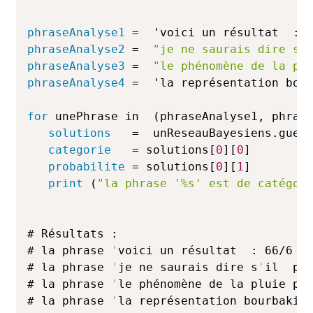
phraseAnalyse1
 =  'voici un résultat  : 
phraseAnalyse2
 =  
"je ne saurais dire s'
phraseAnalyse3
 =  
"le phénomène de la pl
phraseAnalyse4
 =  'la représentation bou
for
 unePhrase in  (phraseAnalyse1, phras
solutions
   =  unReseauBayesiens.gues
categorie
   = solutions[
0
][
0
]
probabilite
 = solutions[
0
][
1
]
print
 (
"la phrase '%s' est de catégor
# Résultats :

# la phrase 
'
voici un résultat  : 66/6 =
# la phrase 
'
je ne saurais dire s
'
il  po
# la phrase 
'
le phénomène de la pluie po
# la phrase 
'
la représentation bourbakis