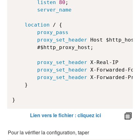
listen
80
;
server_name
                     
location
 / {
proxy_pass
                      
proxy_set_header
 Host $http_host
        #$http_proxy_host;

proxy_set_header
 X-Real-IP      
proxy_set_header
 X-Forwarded-For
proxy_set_header
 X-Forwarded-Pro
    }

}
Lien vers le fichier : cliquez ici
Pour la vérifier la configuration, taper