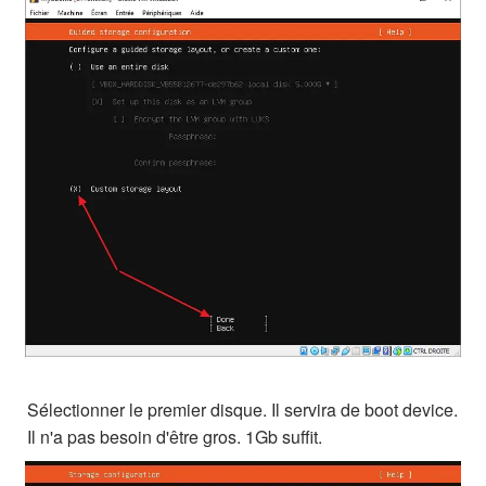
Sélectionner le premier disque. Il servira de boot device.
Il n'a pas besoin d'être gros. 1Gb suffit.