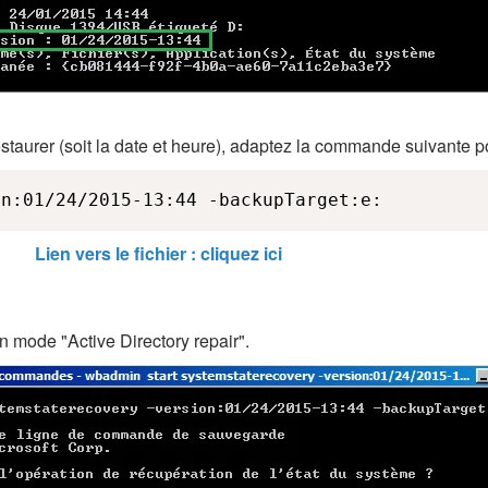
staurer (soit la date et heure), adaptez la commande suivante p
on:01/24/2015-13:44 -backupTarget:e:
Lien vers le fichier : cliquez ici
n mode "Active Directory repair".