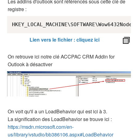
Les addins d'outlook sont référencés sous cette clé de
registre :
HKEY_LOCAL_MACHINE\SOFTWARE\Wow6432Node\
Lien vers le fichier : cliquez ici
On retrouve ici notre clé ACCPAC CRM Addin for
Outlook à désactiver
On voit qu'il a un LoadBehavior qui est ici à 3.
La signification des LoadBehavior se trouve ici :
https://msdn.microsoft.com/en-
us/library/vstudio/bb386106.aspx#LoadBehavior