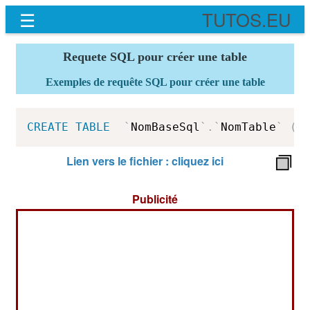
☰
TUTOS.EU
Requete SQL pour créer une table
Exemples de requête SQL pour créer une table
CREATE
TABLE
`
NomBaseSql
`
.
`
NomTable
`
(
`
Lien vers le fichier : cliquez ici
Publicité