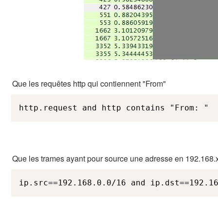
Que les requêtes http qui contiennent "From"
http.request and http contains "From: "
Que les trames ayant pour source une adresse en 192.168.x
ip.src==192.168.0.0/16 and ip.dst==192.1