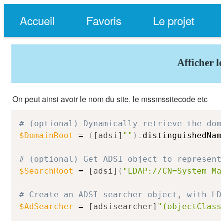
Accueil
Favoris
Le projet
Afficher 
On peut ainsi avoir le nom du site, le mssmssitecode etc
# (optional) Dynamically retrieve the do
$DomainRoot
 = 
(
[adsi]
""
)
.
distinguishedNam
# (optional) Get ADSI object to represen
$SearchRoot
 = 
[adsi]
(
"LDAP://CN=System M
# Create an ADSI searcher object, with L
$AdSearcher
 = 
[adsisearcher]
"(objectClas