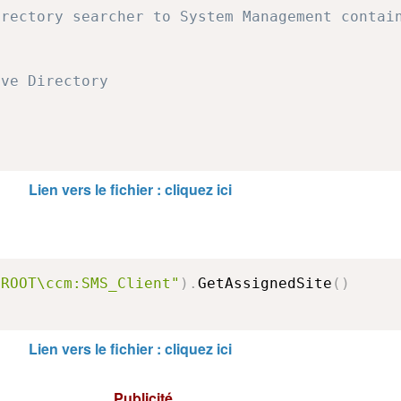
irectory searcher to System Management contai
ive Directory
Lien vers le fichier : cliquez ici
\ROOT\ccm:SMS_Client"
)
.
GetAssignedSite
(
)
Lien vers le fichier : cliquez ici
Publicité