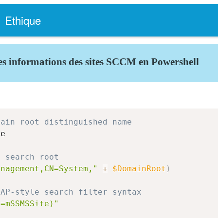
Ethique
les informations des sites SCCM en Powershell
main root distinguished name
e

t search root
anagement,CN=System,"
+
$DomainRoot
)
DAP-style search filter syntax
s=mSSMSSite)"