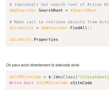
# (optional) Set search root of Active D
$AdSearcher
.
SearchRoot = 
$SearchRoot
# Make call to retrieve objects from Act
$SccmSites
 = 
$AdSearcher
.
FindAll
(
)
$SccmSite
.
Properties
On peut avoir directement le sitecode ainsi
$SCCMSiteCode
 = $
(
[WmiClass]
"\\localhost
Write-host
$SCCMSiteCode
.
sSiteCode