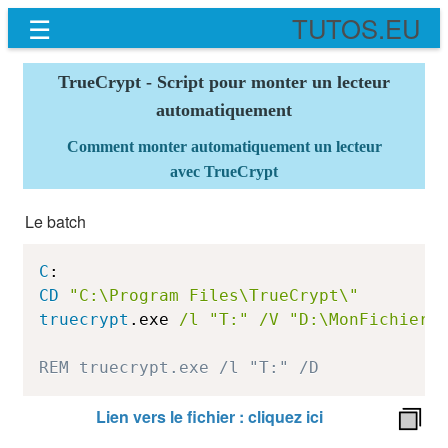
☰
TUTOS.EU
TrueCrypt - Script pour monter un lecteur
automatiquement
Comment monter automatiquement un lecteur
avec TrueCrypt
Le batch
C
:
CD
"C:\Program Files\TrueCrypt\"
truecrypt
.exe 
/l
"T:"
/V
"D:\MonFichierT
REM truecrypt.exe /l "T:" /D
Lien vers le fichier : cliquez ici