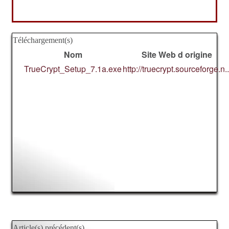
Téléchargement(s)
Nom
Site Web d origine
TrueCrypt_Setup_7.1a.exe
http://truecrypt.sourceforge.n..
Article(s) précédent(s)