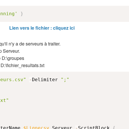
unning'
}
Lien vers le fichier : cliquez ici
'il n'y a de serveurs à traiter.
p Serveur.
e D:\groupes
:\fichier_resultats.txt
veurs.csv"
-
Delimiter 
";"
txt"
uterName 
$Lignecsv
.
Serveur 
-
ScriptBlock 
{