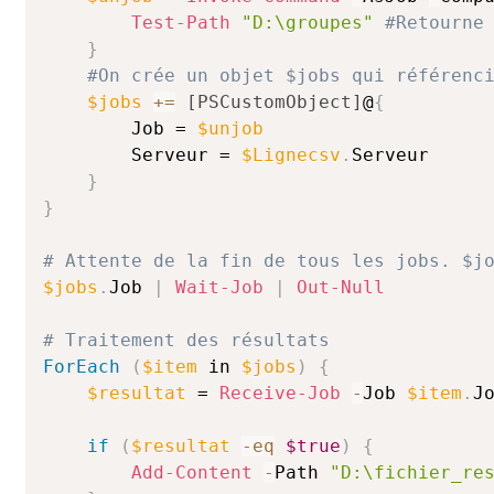
Test-Path
"D:\groupes"
#Retourne
}
#On crée un objet $jobs qui référenc
$jobs
+=
[PSCustomObject]
@
{
        Job = 
$unjob
        Serveur = 
$Lignecsv
.
Serveur

}
}
# Attente de la fin de tous les jobs. $j
$jobs
.
Job 
|
Wait-Job
|
Out-Null
# Traitement des résultats
ForEach
(
$item
 in 
$jobs
)
{
$resultat
 = 
Receive-Job
-
Job 
$item
.
Jo
if
(
$resultat
-eq
$true
)
{
Add-Content
-
Path 
"D:\fichier_re