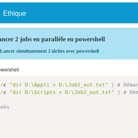
Ethique
ncer 2 jobs en parallèle en powershell
Lancer simultanément 2 tâches avec powershell
owershell
 
/
c 
"dir D:\Appli > D:\Job1_out.txt"
}
# Déma
 
/
c 
"dir D:\Scripts > D:\Job2_out.txt"
}
# Dé
inés