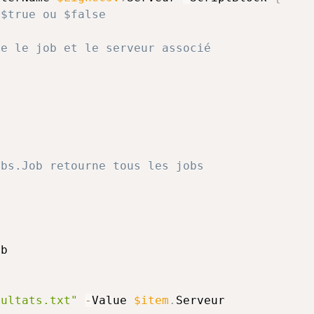
 $true ou $false
ie le job et le serveur associé
obs.Job retourne tous les jobs
b

sultats.txt"
-
Value 
$item
.
Serveur
