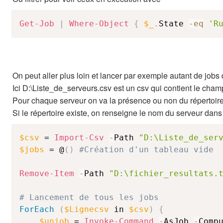
Get-Job
|
Where-Object
{
$_
.
State 
-eq
'R
On peut aller plus loin et lancer par exemple autant de jobs qu
Ici D:\Liste_de_serveurs.csv est un csv qui contient le cham
Pour chaque serveur on va la présence ou non du répertoir
Si le répertoire existe, on renseigne le nom du serveur dans D
$csv
 = 
Import-Csv
-
Path 
"D:\Liste_de_ser
$jobs
 = @
(
)
#Création d'un tableau vide
Remove-Item
-
Path 
"D:\fichier_resultats.
# Lancement de tous les jobs
ForEach
(
$Lignecsv
 in 
$csv
)
{
$unjob
 = 
Invoke-Command
-
AsJob 
-
Comp