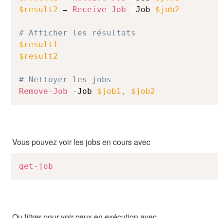
$result2
 = 
Receive-Job
-
Job 
$job2
# Afficher les résultats
$result1
$result2
# Nettoyer les jobs
Remove-Job
-
Job 
$job1
,
$job2
Vous pouvez voir les jobs en cours avec
get-job
Ou filtrer pour voir ceux en exécution avec