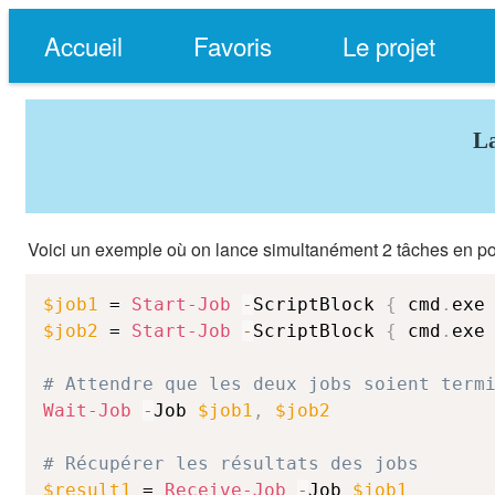
Accueil
Favoris
Le projet
La
Voici un exemple où on lance simultanément 2 tâches en p
$job1
 = 
Start-Job
-
ScriptBlock 
{
 cmd
.
exe
$job2
 = 
Start-Job
-
ScriptBlock 
{
 cmd
.
exe
# Attendre que les deux jobs soient term
Wait-Job
-
Job 
$job1
,
$job2
# Récupérer les résultats des jobs
$result1
 = 
Receive-Job
-
Job 
$job1