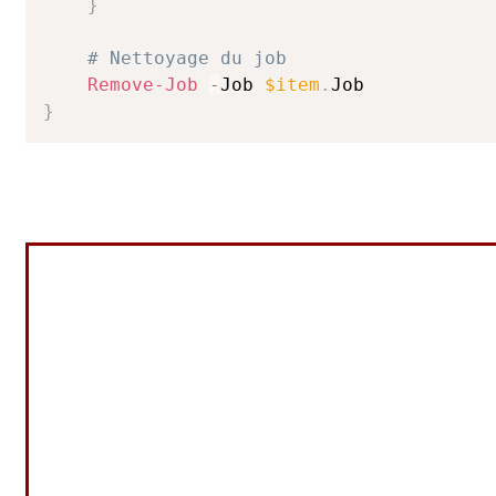
}
# Nettoyage du job
Remove-Job
-
Job 
$item
.
}