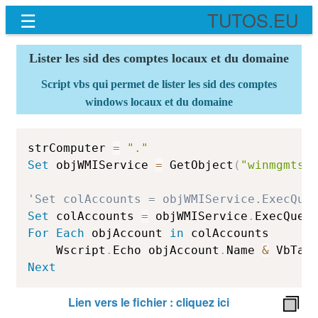
☰
TUTOS.EU
Lister les sid des comptes locaux et du domaine
Script vbs qui permet de lister les sid des comptes
windows locaux et du domaine
strComputer 
=
"."
Set
 objWMIService 
=
 GetObject
(
"winmgmts:
'Set colAccounts = objWMIService.ExecQue
Set
 colAccounts 
=
 objWMIService
.
ExecQuer
For
Each
 objAccount 
in
 colAccounts

	Wscript
.
Echo objAccount
.
Name 
&
 VbTab
Next
Lien vers le fichier : cliquez ici