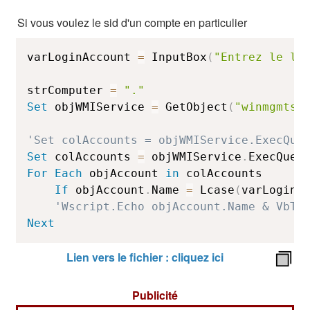
Si vous voulez le sid d'un compte en particulier
varLoginAccount 
=
 InputBox
(
"Entrez le lo
strComputer 
=
"."
Set
 objWMIService 
=
 GetObject
(
"winmgmts:
'Set colAccounts = objWMIService.ExecQue
Set
 colAccounts 
=
 objWMIService
.
ExecQuer
For
Each
 objAccount 
in
 colAccounts

If
 objAccount
.
Name 
=
 Lcase
(
varLoginA
'Wscript.Echo objAccount.Name & VbTa
Next
Lien vers le fichier : cliquez ici
Publicité