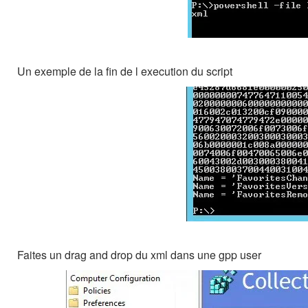
Un exemple de la fin de l execution du script
Faites un drag and drop du xml dans une gpp user