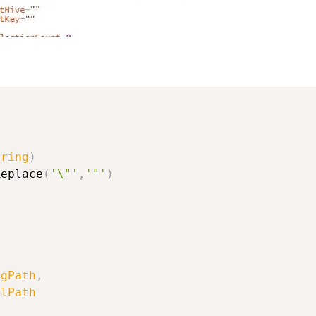
tring
)
Replace
(
'\"'
,
'"'
)
egPath
,
mlPath