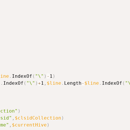
line
.
IndexOf
(
"\"
)
-
1
)
e
.
IndexOf
(
"\"
)
+
1
,
$line
.
Length
-
$line
.
IndexOf
(
"
ection"
)
lsid"
,
$clsidCollection
)
ame"
,
$currentHive
)