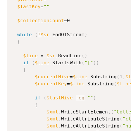
$lastKey
=
""
$collectionCount
=0

while
(
!
$sr
.
EndOfStream
)
{
$line
 = 
$sr
.
ReadLine
(
)
if
(
$line
.
StartsWith
(
"["
)
)
{
$currentHive
=
$line
.
Substring
(
1
,
$
$currentKey
=
$line
.
Substring
(
$lin
if
(
$lastHive
-eq
""
)
{
$xml
.
WriteStartElement
(
"Coll
$xml
.
WriteAttributeString
(
"c
$xml
.
WriteAttributeString
(
"n