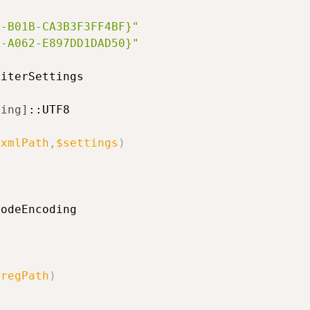
3-B01B-CA3B3F3FF4BF}"
5-A062-E897DD1DAD50}"
iterSettings

ding]
::UTF8

$xmlPath
,
$settings
)
odeEncoding

$regPath
)