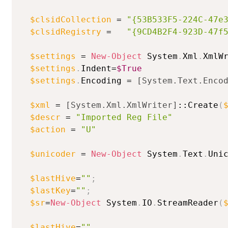
$clsidCollection
 = 
"{53B533F5-224C-47e
$clsidRegistry
 =   
"{9CD4B2F4-923D-47f
$settings
 = 
New-Object
 System
.
Xml
.
XmlWr
$settings
.
Indent=
$True
$settings
.
Encoding = 
[System.Text.Enco
$xml
 = 
[System.Xml.XmlWriter]
::Create
(
$descr
 = 
"Imported Reg File"
$action
 = 
"U"
$unicoder
 = 
New-Object
 System
.
Text
.
Unic
$lastHive
=
""
;
$lastKey
=
""
;
$sr
=
New-Object
 System
.
IO
.
StreamReader
(
$lastHive
=
""