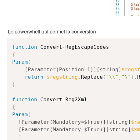
Le powerwhell qui permet la conversion
function
 Convert
-
{
Param
(
[Parameter(Position=1)]
[string]
$regs
return
$regstring
.
Replace
(
"\\"
,
"\"
)
.
}
function
 Convert
-
{
Param
(
[Parameter(Mandatory=$True)]
[string]
$r
[Parameter(Mandatory=$True)]
[string]
$x
)