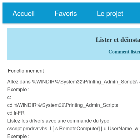
Accueil
Favoris
Le projet
Lister et déins
Comment lister
Fonctionnement
Allez dans %WINDIR%\System32\Printing_Admin_Scripts\ <
Exemple :
c:
cd %WINDIR%\System32\Printing_Admin_Scripts
cd fr-FR
Listez les drivers avec une commande du type
cscript prndrvr.vbs -l [-s RemoteComputer] [-u UserName -
Exemple :