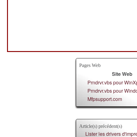
Pages Web
Site Web
Prndrvr.vbs pour WinX
Prndrvr.vbs pour Win
Mfpsupport.com
Article(s) précédent(s)
Lister les drivers d'imp