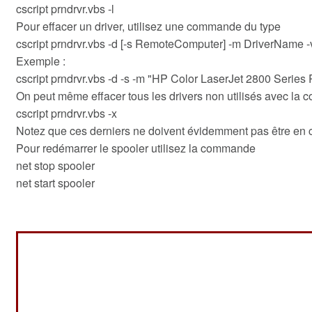
cscript prndrvr.vbs -l
Pour effacer un driver, utilisez une commande du type
cscript prndrvr.vbs -d [-s RemoteComputer] -m DriverName -v 
Exemple :
cscript prndrvr.vbs -d -s -m "HP Color LaserJet 2800 Series
On peut même effacer tous les drivers non utilisés avec l
cscript prndrvr.vbs -x
Notez que ces derniers ne doivent évidemment pas être en cour
Pour redémarrer le spooler utilisez la commande
net stop spooler
net start spooler