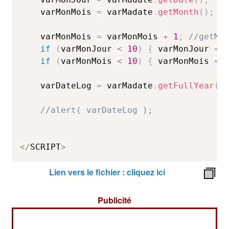
	varMonMois 
=
 varMadate
.
getMonth
(
)
;
	varMonMois 
=
 varMonMois 
+
1
;
//getMo
if
(
varMonJour 
<
10
)
{
 varMonJour 
=
if
(
varMonMois 
<
10
)
{
 varMonMois 
=
	varDateLog 
=
 varMadate
.
getFullYear
(
)
//alert( varDateLog );
<
/
SCRIPT
>
Lien vers le fichier : cliquez ici
Publicité