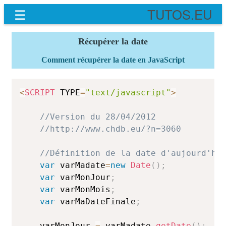
☰
TUTOS.EU
Récupérer la date
Comment récupérer la date en JavaScript
<
SCRIPT
 TYPE
=
"text/javascript"
>
//Version du 28/04/2012
//http://www.chdb.eu/?n=3060
//Définition de la date d'aujourd'hu
var
 varMadate
=
new
Date
(
)
;
var
 varMonJour
;
var
 varMonMois
;
var
 varMaDateFinale
;
	varMonJour 
=
 varMadate
.
getDate
(
)
;