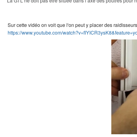
La GTL ne doit pas être située dans l’axe des poutres pour n
Sur cette vidéo on voit que l'on peut y placer des raidisseur
https://www.youtube.com/watch?v=fIYICR3ysK8&feature=y