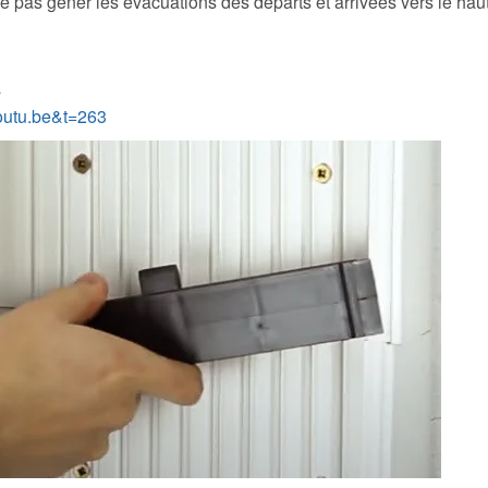
e pas gêner les évacuations des départs et arrivées vers le haut
s
outu.be&t=263