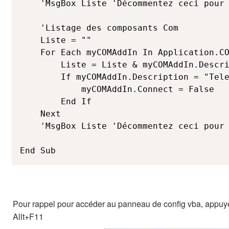
	'MsgBox Liste 'Décommentez ceci pour afficher la liste des adds

	'Listage des composants Com

	Liste = ""

	For Each myCOMAddIn In Application.COMAddIns

		Liste = Liste & myCOMAddIn.Description & " \ "

		If myCOMAddIn.Description = "Telekurs FinXL Addin" Then 'Si l'add correspond à celui que l'on recherche, le désactiver

			myCOMAddIn.Connect = False

		End If

	Next

	'MsgBox Liste 'Décommentez ceci pour afficher la liste des adds

Pour rappel pour accéder au panneau de config vba, appuy
Allt+F11