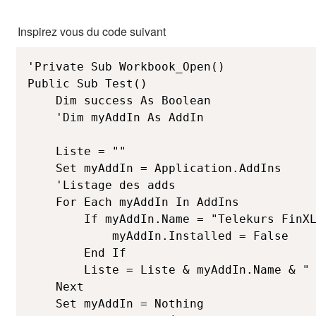
Inspirez vous du code suivant
'Private Sub Workbook_Open()

Public Sub Test()

	Dim success As Boolean

	'Dim myAddIn As AddIn

	Liste = ""

	Set myAddIn = Application.AddIns

	'Listage des adds

	For Each myAddIn In AddIns

		If myAddIn.Name = "Telekurs FinXL.dll" Then 'Si l'add correspond à celui que l'on recherche, le désactiver

			myAddIn.Installed = False

		End If

		Liste = Liste & myAddIn.Name & " \ "

	Next

	Set myAddIn = Nothing
