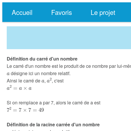
Accueil
Favoris
Le projet
Définition du carré d'un nombre
Le carré d'un nombre est le produit de ce nombre par lui-m
a
désigne ici un nombre relatif.
a
a
2
Ainsi le carré de
,
, c'est
a
2
=
a
×
a
Si on remplace a par 7, alors le carré de a est
7
2
=
7
×
7
=
49
Définition de la racine carrée d'un nombre
a