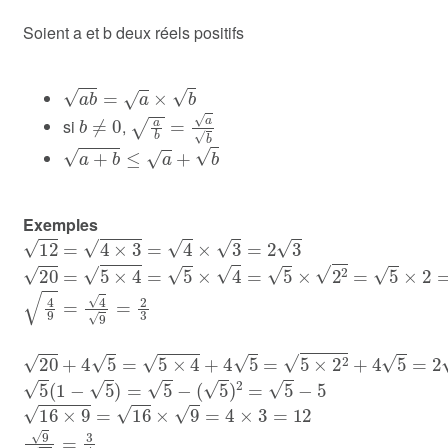
Soient a et b deux réels positifs
a
b
=
a
×
b
b
≠
0
a
b
=
a
b
si
,
a
+
b
≤
a
+
b
Exemples
12
=
4
×
3
=
4
×
3
=
2
3
20
=
5
×
4
=
5
×
4
=
5
×
2
2
=
5
×
2
=
2
5
4
9
=
4
9
=
2
3
20
+
4
5
=
5
×
4
+
4
5
=
5
×
2
2
+
4
5
=
2
5
+
4
5
=
6
5
5
(
1
−
5
)
=
5
−
(
5
)
2
=
5
−
5
16
×
9
=
16
×
9
=
4
×
3
=
12
9
16
=
3
4