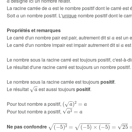
désigne ici un nombre relatif.
a
La racine carrée de
est le nombre positif dont le carré est
a
Soit
un nombre positif. L'
unique
nombre positif dont le car
Propriétés et remarques
a
Le carré d'un nombre pair est pair, autrement dit si
est un e
a
Le carré d'un nombre impair est impair autrement dit si
est
Le nombre sous la racine carré est toujours positif, c'est-à-d
Le résultat d'une racine carré est toujours un nombre positif.
Le nombre sous la racine carrée est toujours
positif
.
a
Le résultat
est aussi toujours
positif
.
(
a
)
2
=
a
Pour tout nombre a positif,
a
2
=
a
Pour tout nombre a positif,
(
−
5
)
2
=
(
−
5
)
×
(
−
5
)
=
25
=
5
2
=
5
Ne pas confondre