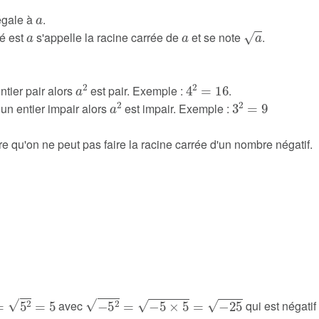
a
 égale à
.
a
a
a
ré est
s'appelle la racine carrée de
et se note
.
a
2
4
2
=
16
ntier pair alors
est pair. Exemple :
.
a
2
3
2
=
9
 un entier impair alors
est impair. Exemple :
ire qu'on ne peut pas faire la racine carrée d'un nombre négatif.
−
5
2
=
−
5
×
5
=
−
25
avec
qui est négatif