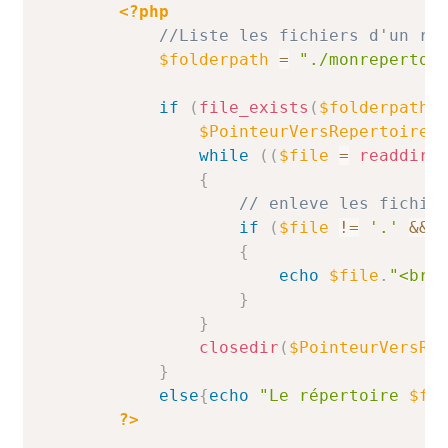
<?php
//Liste les fichiers d'un ré
$folderpath
=
"./monrepertoi
if
(
file_exists
(
$folderpath
)
$PointeurVersRepertoire
while
(
(
$file
=
readdir
(
{
// enleve les fichie
if
(
$file
!=
'.'
&&
{
echo
$file
.
"<br 
}
}
closedir
(
$PointeurVersRe
}
else
{
echo
"Le répertoire 
$fo
?>