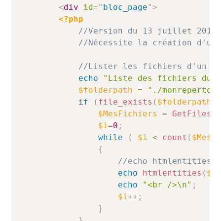
<
div
id
=
"
bloc_page
"
>
<?php
//Version du 13 juillet 2014
//Nécessite la création d'un
//Lister les fichiers d'un r
echo
"Liste des fichiers du 
$folderpath
=
"./monrepertoi
if
(
file_exists
(
$folderpath
)
$MesFichiers
=
GetFilesI
$i
=
0
;
while
(
$i
<
count
(
$MesF
{
//echo htmlentities(
echo
htmlentities
(
$M
echo
"<br />\n"
;
$i
++
;
}
}