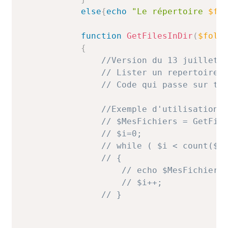
else
{
echo
"Le répertoire 
$fo
function
GetFilesInDir
(
$fold
{
//Version du 13 juillet 
// Lister un repertoire 
// Code qui passe sur to
//Exemple d'utilisation
// $MesFichiers = GetFil
// $i=0;
// while ( $i < count($M
// {
// echo $MesFichiers
// $i++;
// }