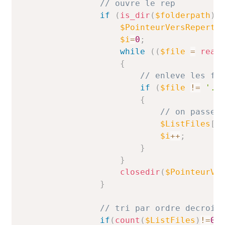
// ouvre le rep
if
(
is_dir
(
$folderpath
)
)
$PointeurVersReperto
$i
=
0
;
while
(
(
$file
=
read
{
// enleve les fi
if
(
$file
!=
'.'
{
// on passe 
$ListFiles
[
$
$i
++
;
}
}
closedir
(
$PointeurVe
}
// tri par ordre decrois
if
(
count
(
$ListFiles
)
!=
0
)