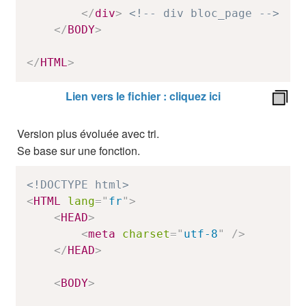
</
div
>
<!-- div bloc_page -->
</
BODY
>
</
HTML
>
Lien vers le fichier : cliquez ici
Version plus évoluée avec tri.
Se base sur une fonction.
<!DOCTYPE html>
<
HTML
lang
=
"
fr
"
>
<
HEAD
>
<
meta
charset
=
"
utf-8
"
/>
</
HEAD
>
<
BODY
>