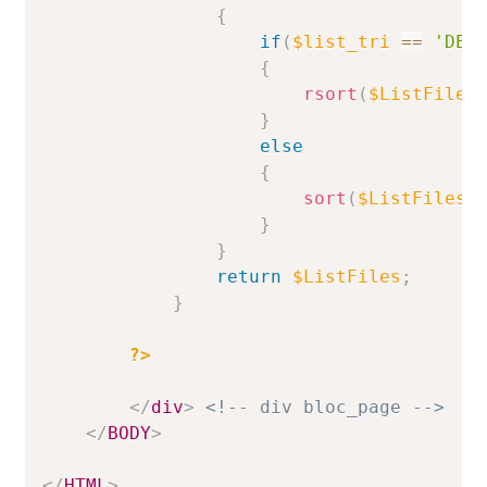
{
if
(
$list_tri
==
'DES
{
rsort
(
$ListFiles
}
else
{
sort
(
$ListFiles
,
}
}
return
$ListFiles
;
}
?>
</
div
>
<!-- div bloc_page -->
</
BODY
>
</
HTML
>