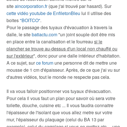
site
aincorporation.fr
(que j'ai trouvé par hasard). Sur
cette vidéo youtube de EnfiletonBleu
lui il utilise des
boites
"BOITCO"
.
Pour le passage des tuyaux d'évacuation à travers la
dalle, le site
batiactu.com
"un joint souple doit être mis
en place entre la canalisation et le fourreau
si le
plancher se trouve au-dessus d'un local non chauffé ou
sur l'extérieur
", donc pour une dalle intérieur d'habitation.
A ce sujet, sur
ce forum
une personne dit de mettre une
mousse de 1 cm d'épaisseur. Après, de ce que j'ai vu sur
d'autres vidéos, tout le monde ne respecte pas cela.
Il va vous falloir positionner vos tuyaux d'évacuation.
Pour cela il vous faut un plan pour savoir où sera votre
toilette, douche, cuisine etc ... Il vous faudra connaitre
l'épaisseur de l'isolant que vous allez metre sur votre
mur, l'épaisseur du plaquage (celui du BA 13 par
exemple), celui du carrelage si vous en mettez etc ... une