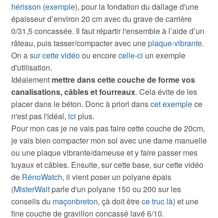
hérisson
(
exemple
), pour la fondation du dallage d'une
épaisseur d’environ 20 cm avec du grave de carrière
0/31,5 concassée. Il faut répartir l'ensemble à l’aide d’un
râteau, puis tasser/compacter avec une
plaque-vibrante
.
On a
sur cette vidéo
ou encore
celle-ci
un exemple
d'utilisation.
Idéalement
mettre dans cette couche de forme vos
canalisations, câbles et fourreaux
. Cela évite de les
placer dans le béton. Donc à priori dans
cet exemple
ce
n'est pas l'idéal,
ici
plus.
Pour mon cas je ne vais pas faire cette couche de 20cm,
je vais bien compacter mon sol avec une dame manuelle
ou une plaque vibrante/dameuse et y faire passer mes
tuyaux et câbles. Ensuite, sur cette base, sur cette vidéo
de
RénoWatch
, il vient poser un polyane épais
(
MisterWalt
parle d'un polyane 150 ou 200 sur les
conseils du
maçonbreton
, çà doit être
ce truc là
) et une
fine couche de gravillon concassé lavé 6/10.