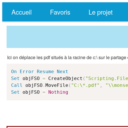
Accueil
Favoris
Le projet
Ici on déplace les pdf situés à la racine de c:\ sur le partage
On
Error
Resume
Next
Set
 objFSO 
=
 CreateObject
(
"Scripting.Fil
Call
 objFSO
.
MoveFile
(
"C:\*.pdf"
,
"\\mons
Set
 objFSO 
=
Nothing